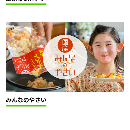
み
ん
な
の
や
さ
い