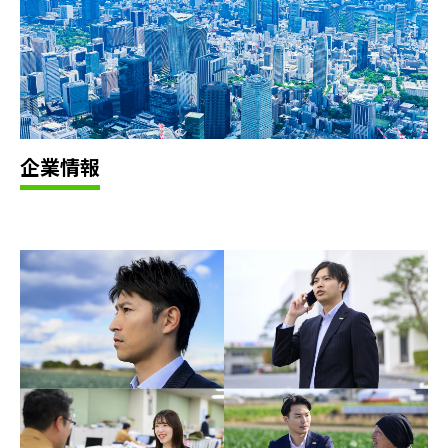
企
業
情
報