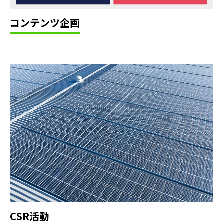
コ
ン
テ
ン
ツ
企
画
C
S
R
活
動