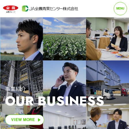
MENU
トップ
企業情報
事業紹介
コンテンツ企画
事業紹介
ニュース
OUR BUSINESS
全農青果センターの想い
採用情報
VIEW MORE